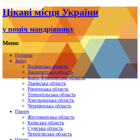
Цікаві місця України
у поміч мандрівнику
Меню
Переміститись
Головна
до
Захід
тексту
Волинська область
Закарпатська область
Івано-Франківська область
Львівська область
Рівненська область
Тернопільська область
Хмельницька область
Чернівецька область
Північ
Житомирська область
Київська область
Сумська область
Чернігівська область
Центр