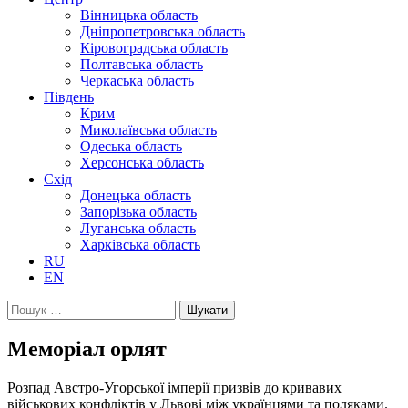
Вінницька область
Дніпропетровська область
Кіровоградська область
Полтавська область
Черкаська область
Південь
Крим
Миколаївська область
Одеська область
Херсонська область
Схід
Донецька область
Запорізька область
Луганська область
Харківська область
RU
EN
Пошук:
Меморіал орлят
Розпад Австро-Угорської імперії призвів до кривавих
військових конфліктів у Львові між українцями та поляками.