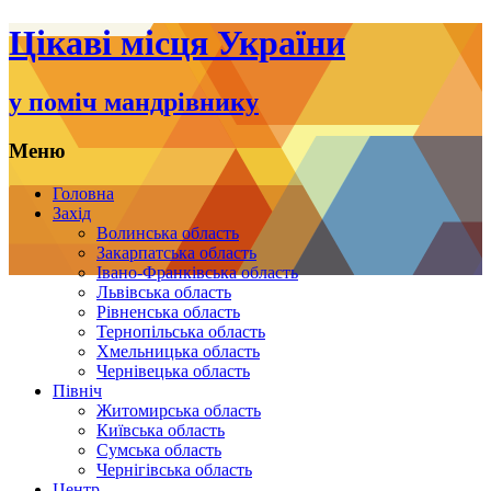
Цікаві місця України
у поміч мандрівнику
Меню
Переміститись
Головна
до
Захід
тексту
Волинська область
Закарпатська область
Івано-Франківська область
Львівська область
Рівненська область
Тернопільська область
Хмельницька область
Чернівецька область
Північ
Житомирська область
Київська область
Сумська область
Чернігівська область
Центр