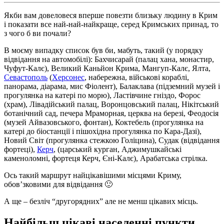
Якби вам довеловеся вперше повезти близьку людину в Крим
і показати все най-най-найкраще, серед Кримських принад, то
з чого б ви почали?
В моєму випадку список був би, мабуть, такий (у порядку
відвідання на автомобілі): Бахчисарай (палац хана, монастир,
Чуфут-Калє), Великий Каньйон Крима, Мангуп-Калє, Ялта,
Севастополь
(
Херсонес
, набережна, військові кораблі,
панорама, діарама, мис Фіолент), Балаклава (підземний музей і
прогулянка на катері по морю), Ластівчине гніздо, Форос
(храм), Лівадійський палац, Воронцовський палац, Нікітський
ботанічний сад, печера Мраморная, церква на березі, Феодосія
(музей Айвазовського, фонтан), Коктебель (прогулянка на
катері до біостанції і пішохідна прогулянка по Кара-Дазі),
Новий Світ (прогулянка стежкою Голіцина), Судак (відвідання
фортеці),
Керч
, (царський курган, Аджимушкайські
каменоломні, фортеця Керч, Єні-Калє), Арабатська стрілка.
Ось такий маршрут найцікавішими місцями Криму,
обов’зковими для відвідання 🙂
А ще – безліч “другорядних” але не менш цікавих місць.
Найбільш цікаві населенні пункти