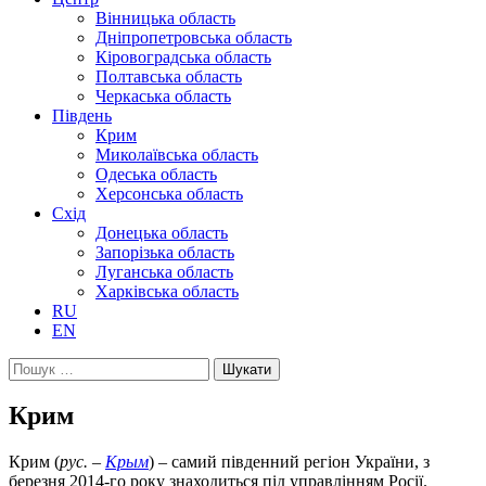
Вінницька область
Дніпропетровська область
Кіровоградська область
Полтавська область
Черкаська область
Південь
Крим
Миколаївська область
Одеська область
Херсонська область
Схід
Донецька область
Запорізька область
Луганська область
Харківська область
RU
EN
Пошук:
Крим
Крим (
рус. –
Крым
) – самий південний регіон України, з
березня 2014-го року знаходиться під управлінням Росії.