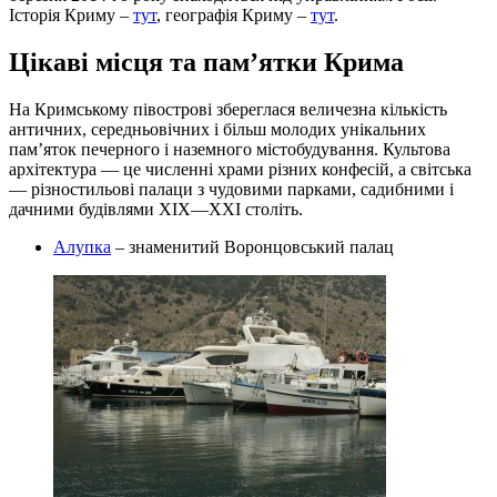
Історія Криму –
тут
, географія Криму –
тут
.
Цікаві місця та пам’ятки Крима
На Кримському півострові збереглася величезна кількість
античних, середньовічних і більш молодих унікальних
пам’яток печерного і наземного містобудування. Культова
архітектура — це численні храми різних конфесій, а світська
— різностильові палаци з чудовими парками, садибними і
дачними будівлями XIX—XXI століть.
Алупка
– знаменитий Воронцовський палац