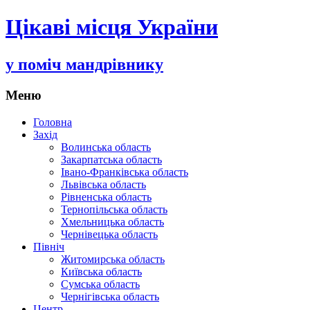
Цікаві місця України
у поміч мандрівнику
Меню
Переміститись
Головна
до
Захід
тексту
Волинська область
Закарпатська область
Івано-Франківська область
Львівська область
Рівненська область
Тернопільська область
Хмельницька область
Чернівецька область
Північ
Житомирська область
Київська область
Сумська область
Чернігівська область
Центр