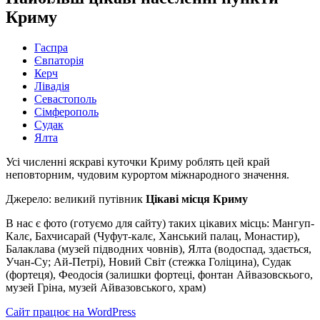
Криму
Гаспра
Євпаторія
Керч
Лівадія
Севастополь
Сімферополь
Судак
Ялта
Усі численні яскраві куточки Криму роблять цей край
неповторним, чудовим курортом міжнародного значення.
Джерело: великий путівник
Цікаві місця Криму
В нас є фото (готуємо для сайту) таких цікавих місць: Мангуп-
Калє, Бахчисарай (Чуфут-калє, Ханський палац, Монастир),
Балаклава (музей підводних човнів), Ялта (водоспад, здається,
Учан-Су; Ай-Петрі), Новий Світ (стежка Голіцина), Судак
(фортеця), Феодосія (залишки фортеці, фонтан Айвазовскього,
музей Гріна, музей Айвазовського, храм)
Сайт працює на WordPress