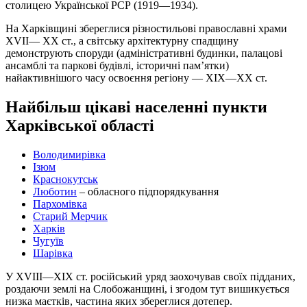
столицею Української РСР (1919—1934).
На Харківщині збереглися різностильові православні храми
XVII— XX ст., а світську архітектурну спадщину
демонструють споруди (адміністративні будинки, палацові
ансамблі та паркові будівлі, історичні пам’ятки)
найактивнішого часу освоєння регіону — XIX—XX ст.
Найбільш цікаві населенні пункти
Харківської області
Володимирівка
Ізюм
Краснокутськ
Люботин
– обласного підпорядкування
Пархомівка
Старий Мерчик
Харків
Чугуїв
Шарівка
У XVIII—XIX ст. російський уряд заохочував своїх підданих,
роздаючи землі на Слобожанщині, і згодом тут вишикується
низка маєтків, частина яких збереглися дотепер.