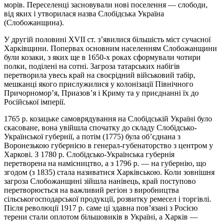
морів. Переселенці засновували нові поселення — слободи,
від яких і утворилася назва Слобідська Україна
(Слобожанщина).
У другій половині XVII ст. з’явилися більшість міст сучасної
Харківщини. Попервах основним населенням Слобожанщини
були козаки, з яких ще в 1650-х роках сформували чотири
полки, поділені на сотні. Загроза татарських набігів
перетворила увесь край на своєрідний військовий табір,
мешканці якого прислужилися у колонізації Північного
Причорномор’я, Приазов’я і Криму та у приєднанні їх до
Російської імперії.
1765 р. козацьке самоврядування на Слобідській Україні було
скасоване, вона увійшла спочатку до складу Слобідсько-
Української губернії, а потім (1775) була об’єднана з
Воронезькою губернією в генерал-губенаторство з центром у
Харкові. З 1780 р. Слобідсько-Українська губернія
перетворена на намісництво, а з 1796 р. — на губернію, що
згодом (з 1835) стала називатися Харківською. Коли зовнішня
загроза Слобожанщині зійшла нанівець, край поступово
перетворюється на важливий регіон з виробництва
сільськогосподарської продукції, розвитку ремесел і торгівлі.
Після революції 1917 р. саме ці здавна пов’язані з Росією
терени стали оплотом більшовиків в Україні, а Харків —