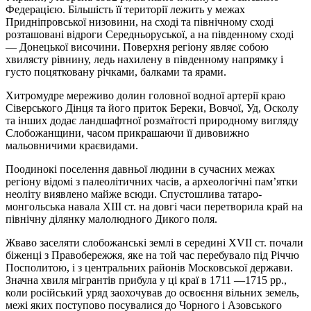
Федерацією. Більшість її території лежить у межах
Придніпровської низовини, на сході та північному сході
розташовані відроги Середньоруської, а на південному сході
— Донецької височини. Поверхня регіону являє собою
хвилясту рівнину, ледь нахилену в південному напрямку і
густо поцятковану річками, балками та ярами.
Хитромудре мереживо долин головної водної артерії краю
Сіверського Дінця та його приток Береки, Вовчої, Уд, Осколу
та інших додає ландшафтної розмаїтості природному вигляду
Слобожанщини, часом прикрашаючи її дивовижно
мальовничими краєвидами.
Поодинокі поселення давньої людини в сучасних межах
регіону відомі з палеолітичних часів, а археологічні пам’ятки
неоліту виявлено майже всюди. Спустошлива татаро-
монгольська навала XIII ст. на довгі часи перетворила край на
північну ділянку малолюдного Дикого поля.
Жваво заселяти слобожанські землі в середині XVII ст. почали
біженці з Правобережжя, яке на той час перебувало під Річчю
Посполитою, і з центральних районів Московської держави.
Значна хвиля мігрантів прибула у ці краї в 1711 —1715 pp.,
коли російський уряд заохочував до освоєння вільних земель,
межі яких поступово посувалися до Чорного і Азовського