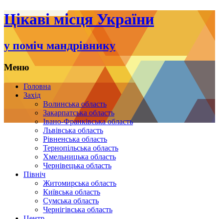
Цікаві місця України
у поміч мандрівнику
Меню
Переміститись
Головна
до
Захід
тексту
Волинська область
Закарпатська область
Івано-Франківська область
Львівська область
Рівненська область
Тернопільська область
Хмельницька область
Чернівецька область
Північ
Житомирська область
Київська область
Сумська область
Чернігівська область
Центр