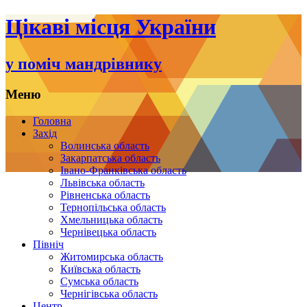
Цікаві місця України
у поміч мандрівнику
Меню
Переміститись
Головна
до
Захід
тексту
Волинська область
Закарпатська область
Івано-Франківська область
Львівська область
Рівненська область
Тернопільська область
Хмельницька область
Чернівецька область
Північ
Житомирська область
Київська область
Сумська область
Чернігівська область
Центр