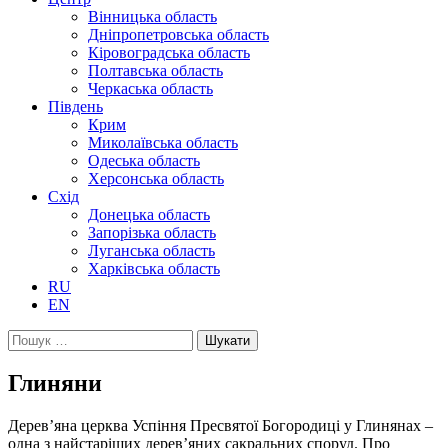
Вінницька область
Дніпропетровська область
Кіровоградська область
Полтавська область
Черкаська область
Південь
Крим
Миколаївська область
Одеська область
Херсонська область
Схід
Донецька область
Запорізька область
Луганська область
Харківська область
RU
EN
Пошук:
Глиняни
Дерев’яна церква Успіння Пресвятої Богородиці у Глинянах –
одна з найстаріших дерев’яних сакральних споруд. Про