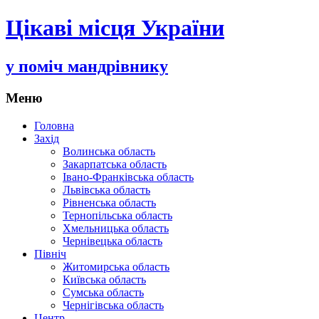
Цікаві місця України
у поміч мандрівнику
Меню
Переміститись
Головна
до
Захід
тексту
Волинська область
Закарпатська область
Івано-Франківська область
Львівська область
Рівненська область
Тернопільська область
Хмельницька область
Чернівецька область
Північ
Житомирська область
Київська область
Сумська область
Чернігівська область
Центр