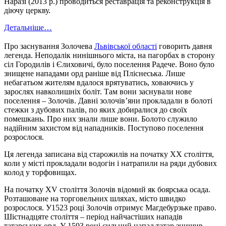
Наразі (2013 р.) проводиться реставрація та реконструкція в
діючу церкву.
Детальніше…
Про заснування Золочева
Львівської області
говорить давня
легенда. Неподалік нинішнього міста, на пагорбах в сторону
сіл Городилів і Єлиховичі, було поселення Радече. Воно було
знищене нападами орд раніше від Пліснеська. Лише
небагатьом жителям вдалося врятуватись, ховаючись у
зарослях навколишніх боліт. Там вони заснували нове
поселення – Золочів. Давні золочів’яни прокладали в болоті
стежки з дубових палів, по яких добиралися до своїх
помешкань. Про них знали лише вони. Болото служило
надійним захистом від нападників. Поступово поселення
розрослося.
Ця легенда записана від старожилів на початку XX століття,
коли у місті прокладали водогін і натрапили на ряди дубових
колод у торфовищах.
На початку XV століття Золочів відомий як боярська осада.
Розташоване на торговельних шляхах, місто швидко
розрослося. У1523 році Золочів отримує Магдебурзьке право.
Шістнадцяте століття – період найчастіших нападів
татарських орд. У 1593 році сильний напад татар знищив