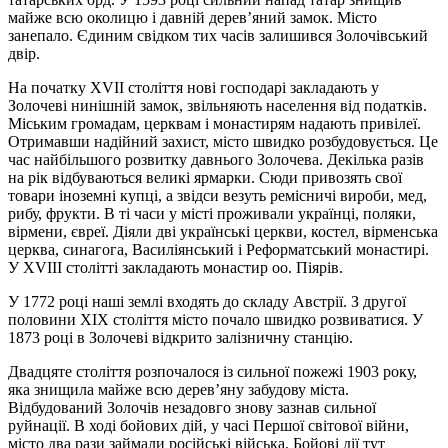
майже всю околицю і давній дерев’яний замок. Місто
занепало. Єдиним свідком тих часів залишився Золочівський
двір.
На початку XVII століття нові господарі закладають у
Золочеві нинішній замок, звільняють населення від податків.
Міським громадам, церквам і монастирям надають привілеї.
Отримавши надійний захист, місто швидко розбудовується. Це
час найбільшого розвитку давнього Золочева. Декілька разів
на рік відбуваються великі ярмарки. Сюди привозять свої
товари іноземні купці, а звідси везуть ремісничі вироби, мед,
рибу, фрукти. В ті часи у місті проживали українці, поляки,
вірмени, євреї. Діяли дві українські церкви, костел, вірменська
церква, синагога, Василіянський і Реформатський монастирі.
У XVIII столітті закладають монастир оо. Піярів.
У 1772 році наші землі входять до складу Австрії. З другої
половини XIX століття місто почало швидко розвиватися. У
1873 році в Золочеві відкрито залізничну станцію.
Двадцяте століття розпочалося із сильної пожежі 1903 року,
яка знищила майже всю дерев’яну забудову міста.
Відбудований Золочів незадовго знову зазнав сильної
руйнації. В ході бойових дій, у часі Першої світової війни,
місто два рази займали російські війська. Бойові дії тут