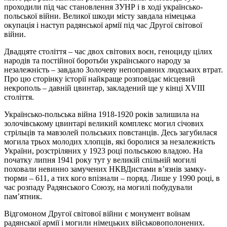
проходили під час становлення ЗУНР і в ході українсько-
польської війни. Великої шкоди місту завдала німецька
окупація і наступ радянської армії під час Другої світової
війни.
Двадцяте століття – час двох світових воєн, геноциду цілих
народів та постійної боротьби українського народу за
незалежність – завдало Золочеву непоправних людських втрат.
Про цю сторінку історії найкраще розповідає місцевий
некрополь – давній цвинтар, закладений ще у кінці XVIII
століття.
Українсько-польська війна 1918-1920 років залишила на
золочівському цвинтарі великий комплекс могил січових
стрільців та мавзолей польських повстанців. Десь загубилася
могила трьох молодих хлопців, які боролися за незалежність
України, розстріляних у 1923 році польською владою. На
початку липня 1941 року тут у великій спільній могилі
поховали невинно замучених НКВДистами в’язнів замку-
тюрми – 611, а тих кого впізнали – поряд. Лише у 1990 році, в
час розпаду Радянського Союзу, на могилі побудували
пам’ятник.
Відгомоном Другої світової війни є монумент воїнам
радянської армії і могили німецьких військовополонених.