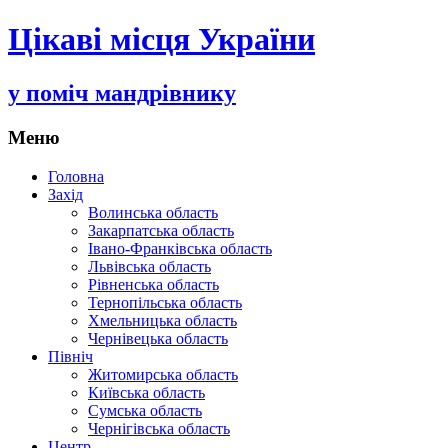
Цікаві місця України
у поміч мандрівнику
Меню
Переміститись
Головна
до
Захід
тексту
Волинська область
Закарпатська область
Івано-Франківська область
Львівська область
Рівненська область
Тернопільська область
Хмельницька область
Чернівецька область
Північ
Житомирська область
Київська область
Сумська область
Чернігівська область
Центр