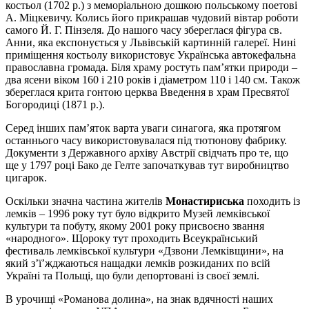
костьол (1702 р.) з меморіальною дошкою польському поетові
А. Міцкевичу. Колись його прикрашав чудовий вівтар роботи
самого Й. Г. Пінзеля. До нашого часу збереглася фігура св.
Анни, яка експонується у Львівській картинній галереї. Нині
приміщення костьолу використовує Українська автокефальна
православна громада. Біля храму ростуть пам’ятки природи –
два ясени віком 160 і 210 років і діаметром 110 і 140 см. Також
збереглася крита гонтою церква Введення в храм Пресвятої
Богородиці (1871 р.).
Серед інших пам’яток варта уваги синагога, яка протягом
останнього часу використовувалася під тютюнову фабрику.
Документи з Державного архіву Австрії свідчать про те, що
ще у 1797 році Бако де Гелте започаткував тут виробництво
цигарок.
Оскільки значна частина жителів
Монастириська
походить із
лемків – 1996 року тут було відкрито Музей лемківської
культури та побуту, якому 2001 року присвоєно звання
«народного». Щороку тут проходить Всеукраїнський
фестиваль лемківської культури «Дзвони Лемківщини», на
який з’ї’жджаються нащадки лемків розкиданих по всій
Україні та Польщі, що були депортовані із своєї землі.
В урочищі «Романова долина», на знак вдячності наших