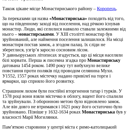
Також цікаве місце Монастириського району –
Коропець
.
За переказами ця назва
«Монастириська»
походить від того,
що на південному заході від поселення, над річкою існував
монастир. Люди, які селилися навколо ставали залежними від
нього –
монастирськими
. У XIII столітті монастир був
зруйнований, але наймення поселення залишилося. На місці
монастиря постав замок, а згодом палац. їх сліди не
збереглися, узгір’я заросло сосновим лісом.
У давньоруських літописах згадується, що ці місця населяли
білі хорвати. Перша ж писемна згадка про
Монастириську
датована 1454 роком. 1490 року тут вибухнуло велике
повстання проти поляків під проводом селянина Мухи.
У1552, 1557 роках містечку надано привілеї на торги і
ярмарки, що сприяло його розвитку.
Страшним лихом були постійні вторгнення татар і турків. У
1578 році вони взяли містечко в облогу, вщент його спалили
та зруйнували. З оборонною метою було відновлено замок.
Але він довго не втримався і 1621 року його остаточно було
зруйновано. Пізніше у 1632-1634 роках
Монастириська
був у
власності Марії Могилянки.
Пам’яткою старовини у центрі міста є римо-католицький