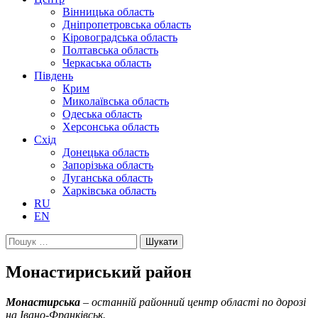
Вінницька область
Дніпропетровська область
Кіровоградська область
Полтавська область
Черкаська область
Південь
Крим
Миколаївська область
Одеська область
Херсонська область
Схід
Донецька область
Запорізька область
Луганська область
Харківська область
RU
EN
Пошук:
Монастириський район
Монастирська
– останній районний центр області по дорозі
на Івано-Франківськ.