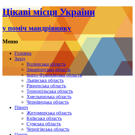
Цікаві місця України
у поміч мандрівнику
Меню
Переміститись
Головна
до
Захід
тексту
Волинська область
Закарпатська область
Івано-Франківська область
Львівська область
Рівненська область
Тернопільська область
Хмельницька область
Чернівецька область
Північ
Житомирська область
Київська область
Сумська область
Чернігівська область
Центр