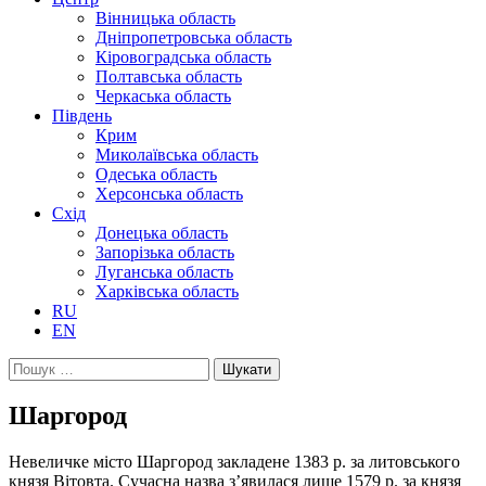
Вінницька область
Дніпропетровська область
Кіровоградська область
Полтавська область
Черкаська область
Південь
Крим
Миколаївська область
Одеська область
Херсонська область
Схід
Донецька область
Запорізька область
Луганська область
Харківська область
RU
EN
Пошук:
Шаргород
Невеличке місто Шаргород закладене 1383 р. за литовського
князя Вітовта. Сучасна назва з’явилася лише 1579 р. за князя