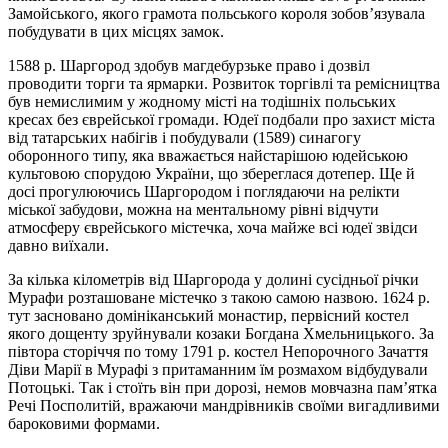
Замойського, якого грамота польського короля зобов’язувала
побудувати в цих місцях замок.
1588 р. Шаргород здобув магдебурзьке право і дозвіл
проводити торги та ярмарки. Розвиток торгівлі та ремісництва
був немислимим у жодному місті на тодішніх польських
кресах без єврейської громади. Юдеї подбали про захист міста
від татарських набігів і побудували (1589) синагогу
оборонного типу, яка вважається найстарішою юдейською
культовою спорудою України, що збереглася дотепер. Ще й
досі прогулюючись Шаргородом і поглядаючи на релікти
міської забудови, можна на ментальному рівні відчути
атмосферу єврейського містечка, хоча майже всі юдеї звідси
давно виїхали.
За кілька кілометрів від Шаргорода у долині сусідньої річки
Мурафи розташоване містечко з такою самою назвою. 1624 р.
тут засновано домініканський монастир, первісний костел
якого дощенту зруйнували козаки Богдана Хмельницького. За
півтора сторіччя по тому 1791 р. костел Непорочного Зачаття
Діви Марії в Мурафі з притаманним їм розмахом відбудували
Потоцькі. Так і стоїть він при дорозі, немов мовчазна пам’ятка
Речі Посполитій, вражаючи мандрівників своїми вигадливими
бароковими формами.