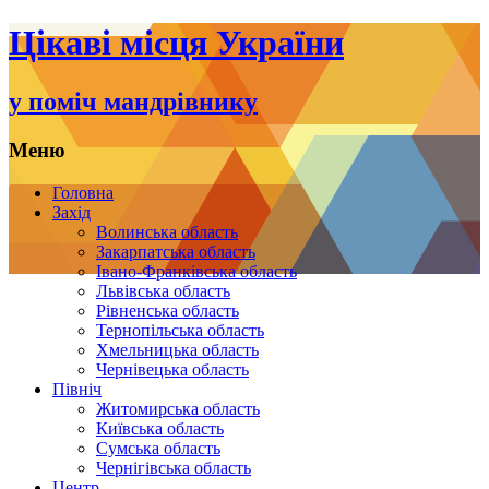
Цікаві місця України
у поміч мандрівнику
Меню
Переміститись
Головна
до
Захід
тексту
Волинська область
Закарпатська область
Івано-Франківська область
Львівська область
Рівненська область
Тернопільська область
Хмельницька область
Чернівецька область
Північ
Житомирська область
Київська область
Сумська область
Чернігівська область
Центр