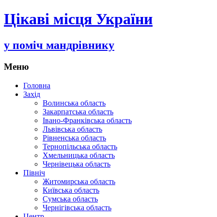
Цікаві місця України
у поміч мандрівнику
Меню
Переміститись
Головна
до
Захід
тексту
Волинська область
Закарпатська область
Івано-Франківська область
Львівська область
Рівненська область
Тернопільська область
Хмельницька область
Чернівецька область
Північ
Житомирська область
Київська область
Сумська область
Чернігівська область
Центр