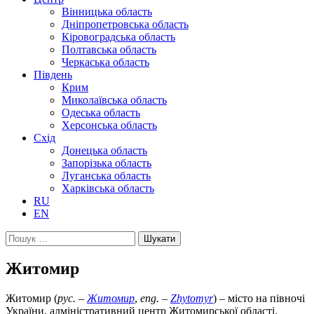
Вінницька область
Дніпропетровська область
Кіровоградська область
Полтавська область
Черкаська область
Південь
Крим
Миколаївська область
Одеська область
Херсонська область
Схід
Донецька область
Запорізька область
Луганська область
Харківська область
RU
EN
Пошук:
Житомир
Житомир (
рус. –
Житомир
,
eng. –
Zhytomyr
) – місто на півночі
України, алміністративний центр Житомирської області.